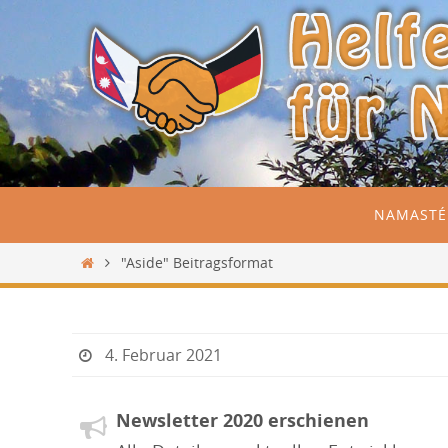
Zum
Inhalt
springen
Zum
NAMASTÉ
Inhalt
springen
Start
"Aside" Beitragsformat
4. Februar 2021
Newsletter 2020 erschienen