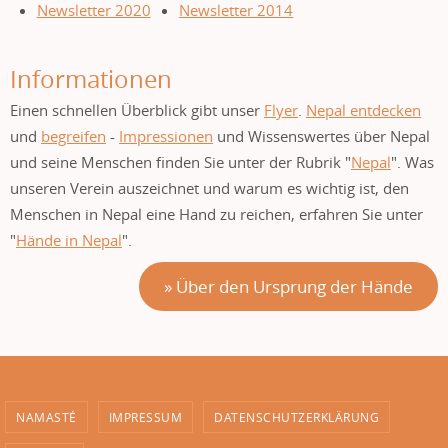
Newsletter 2020
Newsletter 2014
Informationen
Einen schnellen Überblick gibt unser
Flyer
.
Nepal entdecken
und
begreifen
-
Impressionen
und Wissenswertes über Nepal
und seine Menschen finden Sie unter der Rubrik "
Nepal
". Was
unseren Verein auszeichnet und warum es wichtig ist, den
Menschen in Nepal eine Hand zu reichen, erfahren Sie unter
"
Hände in Nepal
".
» Über den Ursprung der Hände
NAMASTÉ
IMPRESSUM
DATENSCHUTZERKLÄRUNG